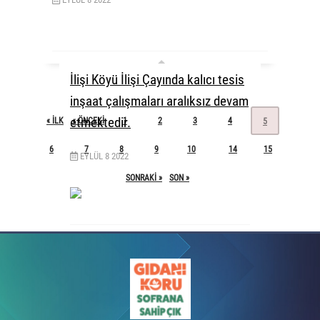
İlişi Köyü İlişi Çayında kalıcı tesis
inşaat çalışmaları aralıksız devam
etmektedir.
« ILK
« ÖNCEKI
1
2
3
4
5
6
7
8
9
10
14
15
...
EYLÜL
8
2022
SONRAKI »
SON »