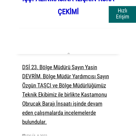
Hızlı
ÇEKİMİ
Erişim
DSİ 23. Bölge Müdürü Sayın Yasin
DEVRİM, Bölge Müdür Yardımcısı Sayın
Özgün TAŞCI ve Bölge Müdürlüğümüz
Teknik Ekibimiz ile birlikte Kastamonu
Obrucak Barajı İnşaatı işinde devam
eden çalışmalarda incelemelerde
bulundular.
EYLÜL
8
2022